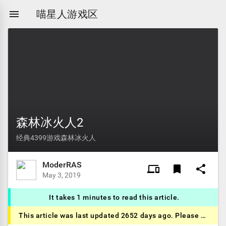

喵星人游戏区
森林冰火人2
经典4399游戏森林冰火人
ModerRAS
devices other
bookmark

May 3, 2019
It takes 1 minutes to read this article.
This article was last updated 2652 days ago. Please use caution.